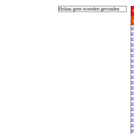
Helaas geen woorden gevonden
m
m
m
m
m
m
m
m
m
m
m
m
m
m
m
m
m
m
m
m