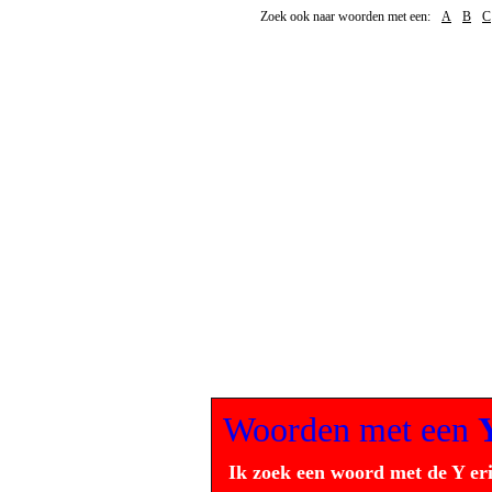
Zoek ook naar woorden met een:
A
B
C
Woorden met een
Ik zoek een woord met de Y er