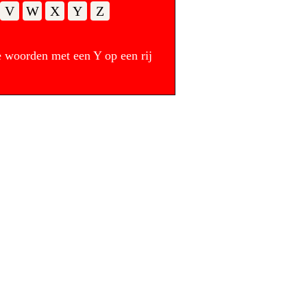
V
W
X
Y
Z
 woorden met een Y op een rij