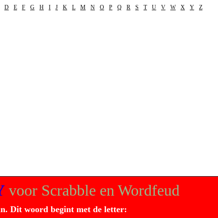
D
E
F
G
H
I
J
K
L
M
N
O
P
Q
R
S
T
U
V
W
X
Y
Z
Y
voor Scrabble en Wordfeud
in. Dit
woord
begint met de letter: