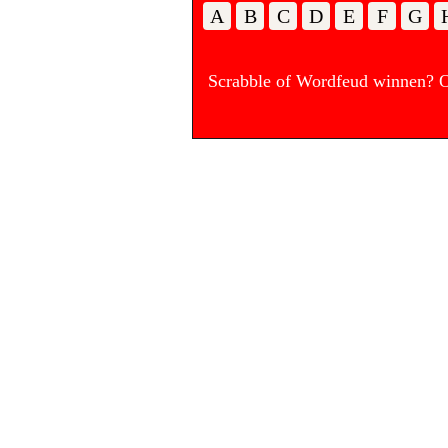
A
B
C
D
E
F
G
Scrabble of Wordfeud winnen? Op