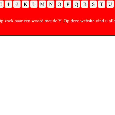
H
I
J
K
L
M
N
O
P
Q
R
S
T
U
 zoek naar een woord met de Y. Op deze website vind u alle