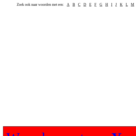
Zoek ook naar woorden met een:
A
B
C
D
E
F
G
H
I
J
K
L
M