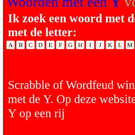
Woorden met een
Y
v
Ik zoek een woord met d
met de letter:
A
B
C
D
E
F
G
H
I
J
K
L
M
Scrabble of Wordfeud wi
met de Y. Op deze website
Y op een rij