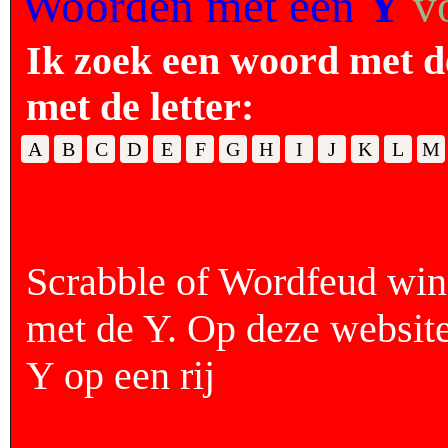
Woorden met een
Y
v
Ik zoek een woord met d
met de letter:
A
B
C
D
E
F
G
H
I
J
K
L
M
Scrabble of Wordfeud wi
met de Y. Op deze website
Y op een rij