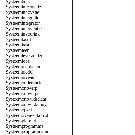
Systeemhuis
Systeeminformatie
Systeeminnovatie
Systeemintegratie
Systeemintegrator
Systeeminterventie
Systeeminvoering
Systeemkaart
Systeemkast
Systeemleer
Systeemleverancier
Systeemloos
Systeemmeubelen
Systeemmodel
Systeemniveau
Systeemonderzoek
Systeemontwerp
Systeemontwerper
Systeemontwikkelaar
Systeemontwikkeling
Systeemopzet
Systeemovereenkomst
Systeemplafond
Systeemprogramma
Systeemprogrammatuur