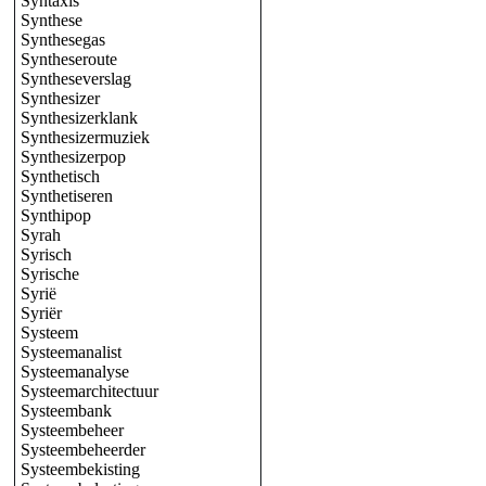
Syntaxis
Synthese
Synthesegas
Syntheseroute
Syntheseverslag
Synthesizer
Synthesizerklank
Synthesizermuziek
Synthesizerpop
Synthetisch
Synthetiseren
Synthipop
Syrah
Syrisch
Syrische
Syrië
Syriër
Systeem
Systeemanalist
Systeemanalyse
Systeemarchitectuur
Systeembank
Systeembeheer
Systeembeheerder
Systeembekisting