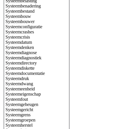
Systeembelasting
Systeembenadering
Systeembestand
Systeembouw
Systeembouwer
Systeemconfiguratie
Systeemcrashes
Systeemcrisis
Systeemdatum
Systeemdenken
Systeemdiagnose
Systeemdiagnostiek
Systeemdirectory
Systeemdiskette
Systeemdocumentatie
Systeemdruk
Systeemdwang
Systeemeenheid
Systeemeigenschap
Systeemfout
Systeemgeheugen
Systeemgericht
Systeemgrens
Systeemgroepen
Systeemherstel