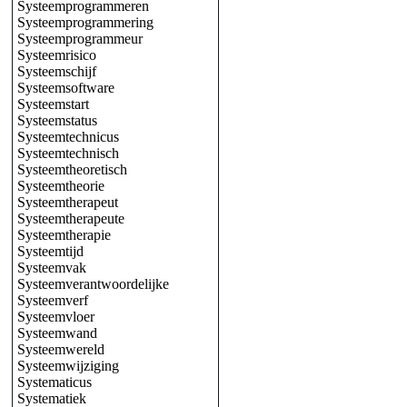
Systeemprogrammeren
Systeemprogrammering
Systeemprogrammeur
Systeemrisico
Systeemschijf
Systeemsoftware
Systeemstart
Systeemstatus
Systeemtechnicus
Systeemtechnisch
Systeemtheoretisch
Systeemtheorie
Systeemtherapeut
Systeemtherapeute
Systeemtherapie
Systeemtijd
Systeemvak
Systeemverantwoordelijke
Systeemverf
Systeemvloer
Systeemwand
Systeemwereld
Systeemwijziging
Systematicus
Systematiek