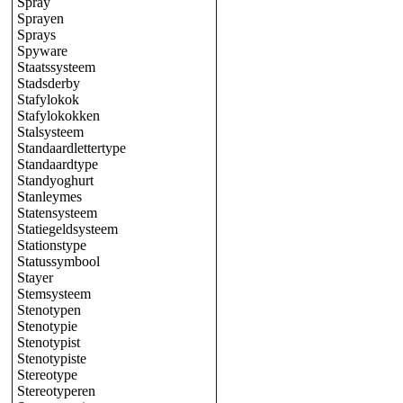
Spray
Sprayen
Sprays
Spyware
Staatssysteem
Stadsderby
Stafylokok
Stafylokokken
Stalsysteem
Standaardlettertype
Standaardtype
Standyoghurt
Stanleymes
Statensysteem
Statiegeldsysteem
Stationstype
Statussymbool
Stayer
Stemsysteem
Stenotypen
Stenotypie
Stenotypist
Stenotypiste
Stereotype
Stereotyperen