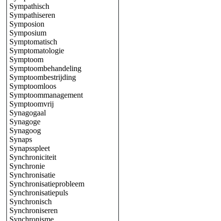
Sympathisch
Sympathiseren
Symposion
Symposium
Symptomatisch
Symptomatologie
Symptoom
Symptoombehandeling
Symptoombestrijding
Symptoomloos
Symptoommanagement
Symptoomvrij
Synagogaal
Synagoge
Synagoog
Synaps
Synapsspleet
Synchroniciteit
Synchronie
Synchronisatie
Synchronisatieprobleem
Synchronisatiepuls
Synchronisch
Synchroniseren
Synchronisme