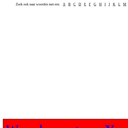
Zoek ook naar woorden met een:
A
B
C
D
E
F
G
H
I
J
K
L
M