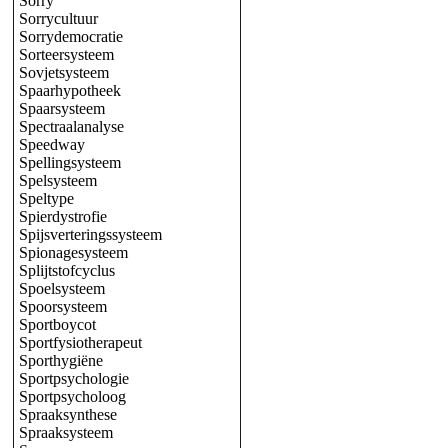
Sorry
Sorrycultuur
Sorrydemocratie
Sorteersysteem
Sovjetsysteem
Spaarhypotheek
Spaarsysteem
Spectraalanalyse
Speedway
Spellingsysteem
Spelsysteem
Speltype
Spierdystrofie
Spijsverteringssysteem
Spionagesysteem
Splijtstofcyclus
Spoelsysteem
Spoorsysteem
Sportboycot
Sportfysiotherapeut
Sporthygiëne
Sportpsychologie
Sportpsycholoog
Spraaksynthese
Spraaksysteem