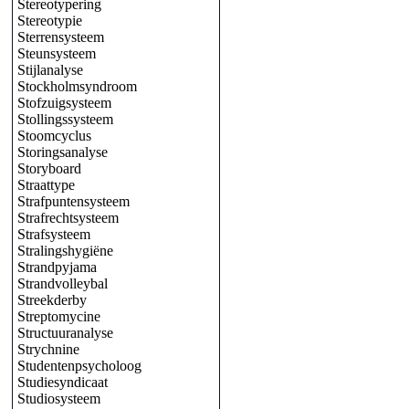
Stereotypering
Stereotypie
Sterrensysteem
Steunsysteem
Stijlanalyse
Stockholmsyndroom
Stofzuigsysteem
Stollingssysteem
Stoomcyclus
Storingsanalyse
Storyboard
Straattype
Strafpuntensysteem
Strafrechtsysteem
Strafsysteem
Stralingshygiëne
Strandpyjama
Strandvolleybal
Streekderby
Streptomycine
Structuuranalyse
Strychnine
Studentenpsycholoog
Studiesyndicaat
Studiosysteem