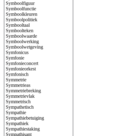
Symboolfiguur
Symboolfunctie
Symboolkleuren
Symboolpolitiek
Symbooltaal
Symboolteken
Symboolwaarde
Symboolwerking
Symboolwetgeving
Symfonicus
Symfonie
Symfonieconcert
Symfonieorkest
Symfonisch
Symmetrie
Symmetrieas
Symmetriebreking
Symmetrievlak
Symmetrisch
Sympathetisch
Sympathie
Sympathiebetuiging
Sympathiek
Sympathiestaking
Sympathisant