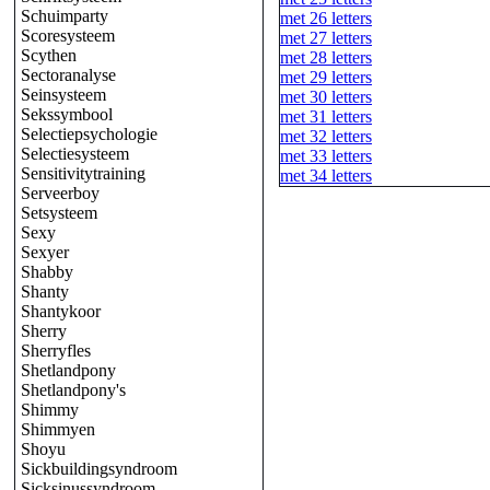
Schuimparty
met 26 letters
Scoresysteem
met 27 letters
Scythen
met 28 letters
Sectoranalyse
met 29 letters
Seinsysteem
met 30 letters
Sekssymbool
met 31 letters
Selectiepsychologie
met 32 letters
Selectiesysteem
met 33 letters
Sensitivitytraining
met 34 letters
Serveerboy
Setsysteem
Sexy
Sexyer
Shabby
Shanty
Shantykoor
Sherry
Sherryfles
Shetlandpony
Shetlandpony's
Shimmy
Shimmyen
Shoyu
Sickbuildingsyndroom
Sicksinussyndroom