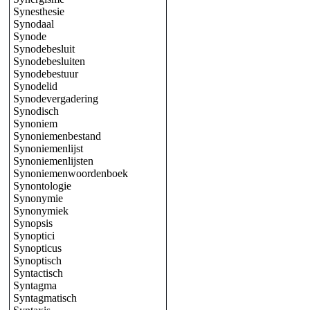
Synesthesie
Synodaal
Synode
Synodebesluit
Synodebesluiten
Synodebestuur
Synodelid
Synodevergadering
Synodisch
Synoniem
Synoniemenbestand
Synoniemenlijst
Synoniemenlijsten
Synoniemenwoordenboek
Synontologie
Synonymie
Synonymiek
Synopsis
Synoptici
Synopticus
Synoptisch
Syntactisch
Syntagma
Syntagmatisch