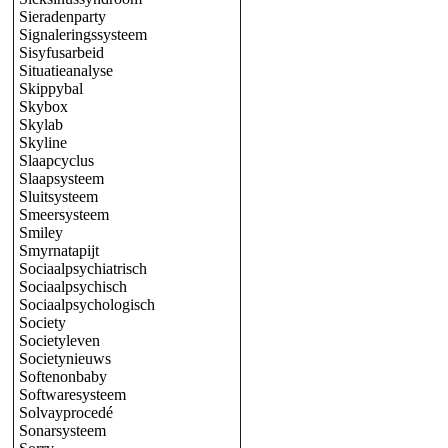
Sieradenparty
Signaleringssysteem
Sisyfusarbeid
Situatieanalyse
Skippybal
Skybox
Skylab
Skyline
Slaapcyclus
Slaapsysteem
Sluitsysteem
Smeersysteem
Smiley
Smyrnatapijt
Sociaalpsychiatrisch
Sociaalpsychisch
Sociaalpsychologisch
Society
Societyleven
Societynieuws
Softenonbaby
Softwaresysteem
Solvayprocedé
Sonarsysteem