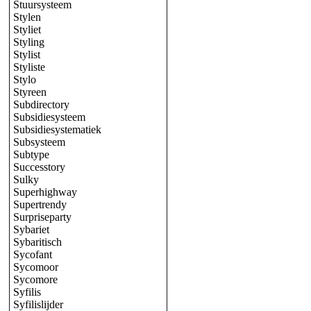
Stuursysteem
Stylen
Styliet
Styling
Stylist
Styliste
Stylo
Styreen
Subdirectory
Subsidiesysteem
Subsidiesystematiek
Subsysteem
Subtype
Successtory
Sulky
Superhighway
Supertrendy
Surpriseparty
Sybariet
Sybaritisch
Sycofant
Sycomoor
Sycomore
Syfilis
Syfilislijder