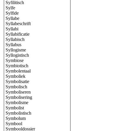
Syfilitisch
Sylfe
Sylfide
Syllabe
Syllabeschrift
Syllabi
Syllabificatie
Syllabisch
Syllabus
Syllogisme
Syllogistisch
Symbiose
Symbiotisch
Symbolentaal
Symboliek
Symbolisatie
Symbolisch
Symboliseren
Symbolisering
Symbolisme
Symbolist
Symbolistisch
Symbolum
Symbool
Symbooldossier