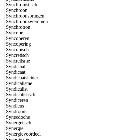
Synchronistisch
Synchroon
Synchroonspringen
Synchroonzwemmen
Synchrotron
Syncope
Syncoperen
Syncopering
Syncopisch
Syncretisch
Syncretisme
Syndicaal
Syndicaat
Syndicaatsleider
Syndicalisme
Syndicalist
Syndicalistisch
Syndiceren
Syndicus
Syndroom
Synecdoche
Synergetisch
Synergie
Synergievoordeel
Synergisme