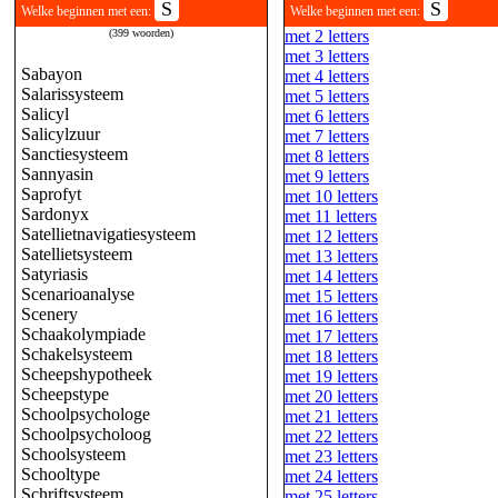
S
S
Welke beginnen met een:
Welke beginnen met een:
(399 woorden)
met 2 letters
met 3 letters
Sabayon
met 4 letters
Salarissysteem
met 5 letters
Salicyl
met 6 letters
Salicylzuur
met 7 letters
Sanctiesysteem
met 8 letters
Sannyasin
met 9 letters
Saprofyt
met 10 letters
Sardonyx
met 11 letters
Satellietnavigatiesysteem
met 12 letters
Satellietsysteem
met 13 letters
Satyriasis
met 14 letters
Scenarioanalyse
met 15 letters
Scenery
met 16 letters
Schaakolympiade
met 17 letters
Schakelsysteem
met 18 letters
Scheepshypotheek
met 19 letters
Scheepstype
met 20 letters
Schoolpsychologe
met 21 letters
Schoolpsycholoog
met 22 letters
Schoolsysteem
met 23 letters
Schooltype
met 24 letters
Schriftsysteem
met 25 letters