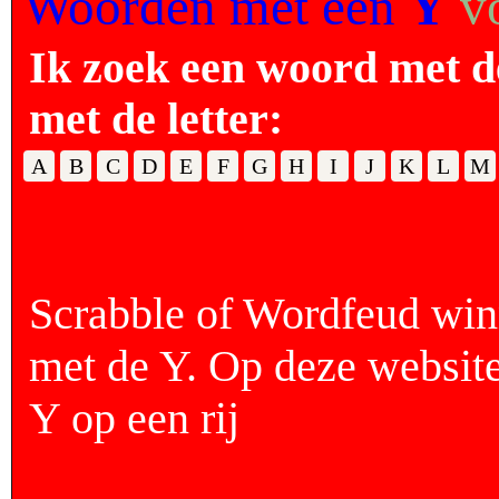
Woorden met een
Y
v
Ik zoek een woord met d
met de letter:
A
B
C
D
E
F
G
H
I
J
K
L
M
Scrabble of Wordfeud wi
met de Y. Op deze website
Y op een rij