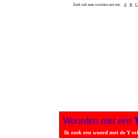
Zoek ook naar woorden met een:
A
B
C
Woorden met een
Ik zoek een woord met de Y er