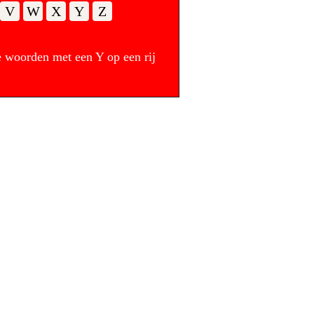
V
W
X
Y
Z
 woorden met een Y op een rij