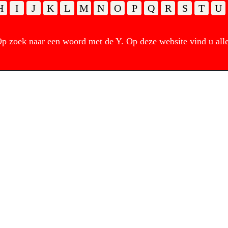
H
I
J
K
L
M
N
O
P
Q
R
S
T
U
 zoek naar een woord met de Y. Op deze website vind u alle