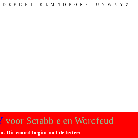
D
E
F
G
H
I
J
K
L
M
N
O
P
Q
R
S
T
U
V
W
X
Y
Z
Y
voor Scrabble en Wordfeud
in. Dit
woord
begint met de letter: