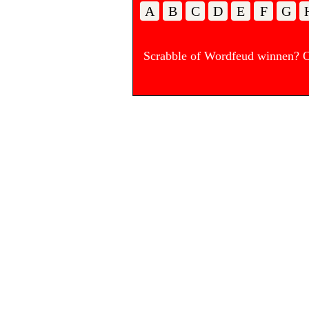
A
B
C
D
E
F
G
Scrabble of Wordfeud winnen? Op